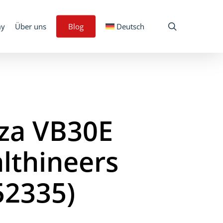
search
my
Über uns
Blog
Deutsch
aza VB30E
lthineers
52335)