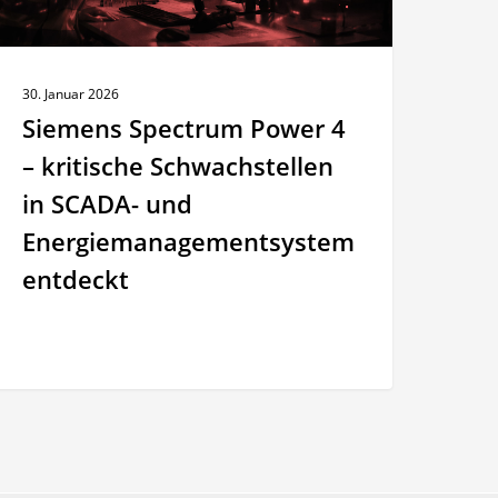
n
CADA-
nd
30. Januar 2026
nergiemanagementsystem
Siemens Spectrum Power 4
ntdeckt
– kritische Schwachstellen
in SCADA- und
Energiemanagementsystem
entdeckt