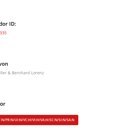
dor ID:
335
von
aller & Bernhard Lorenz
or
:N/PR:N/UI:N/VC:H/VI:H/VA:H/SC:N/SI:N/SA:N