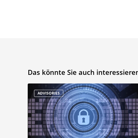
Das könnte Sie auch interessiere
Siemens
ADVISORIES
SINEC
INS:
Web-
Login
zu
Root-