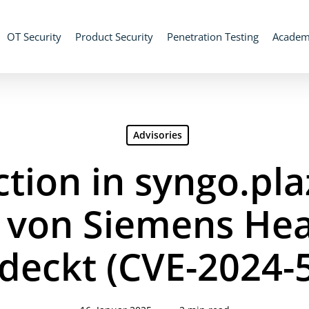
OT Security
Product Security
Penetration Testing
Acade
Advisories
ction in syngo.pl
 von Siemens Hea
deckt (CVE-2024-