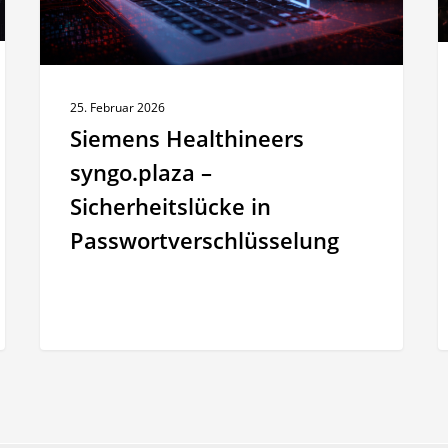
i
S
u
E
25. Februar 2026
e
Siemens Healthineers
syngo.plaza –
Sicherheitslücke in
Passwortverschlüsselung