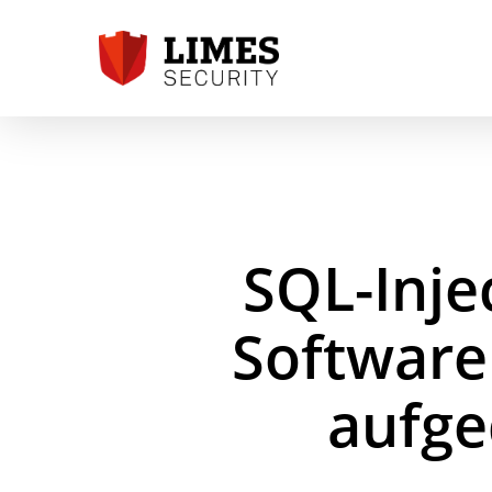
Skip
to
main
content
SQL-Inje
Software
aufge