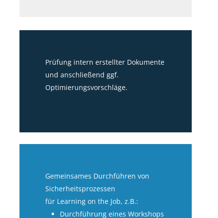
Prüfung intern
erstellter Dokumente
und anschließend ggf.
Optimierungsvorschläge.
Gemeinsames Durchführen von
Sicherheitsprozessen
für Learning on
the
Job,
z.B
​.:
Durchführung eines Workshops