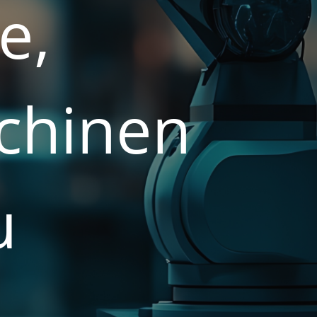
e,
chinen
u