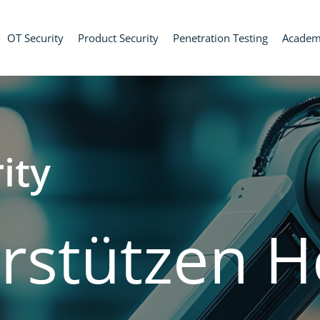
OT Security
Product Security
Penetration Testing
Acade
ity
rstützen
H