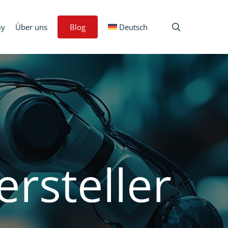
search
my
Über uns
Blog
Deutsch
ersteller