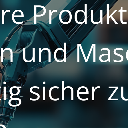
hre
Produkt
en
und
Mas
ig
sicher
z