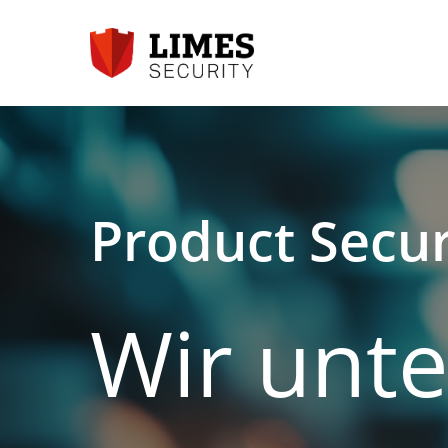
Skip
to
main
content
Product Secur
Wir
unte