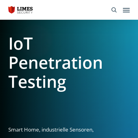
Skip
Menu
to
search
main
content
IoT
Penetration
Testing
Smart
Home,
industrielle
Sensoren,