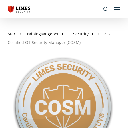
Skip
Menu
to
search
main
content
Start
Trainingsangebot
OT Security
ICS.212
Certified OT Security Manager (COSM)