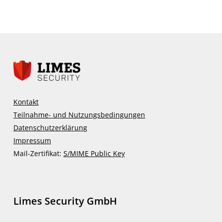
auf.
Die
Optionen
können
auf
der
Produktseite
gewählt
Kontakt
werden
Teilnahme- und Nutzungsbedingungen
Datenschutzerklärung
Impressum
Mail-Zertifikat:
S/MIME Public Key
Limes Security GmbH