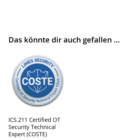
Das könnte dir auch gefallen …
Dieses
Produkt
Ausführung Wählen
weist
ICS.211 Certified OT
mehrere
Security Technical
Expert (COSTE)
Varianten